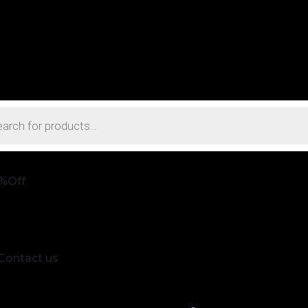
%Off
Contact us