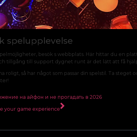
k spelupplevelse
elmöjligheter, besök s webbplats. Här hittar du en plat
illgång till support dygnet runt är det lätt att få hjäl
 ha roligt, så har något som passar din spelstil. Ta stege
ter!
ожение на айфон и не прогадать в 2026
te your game experience