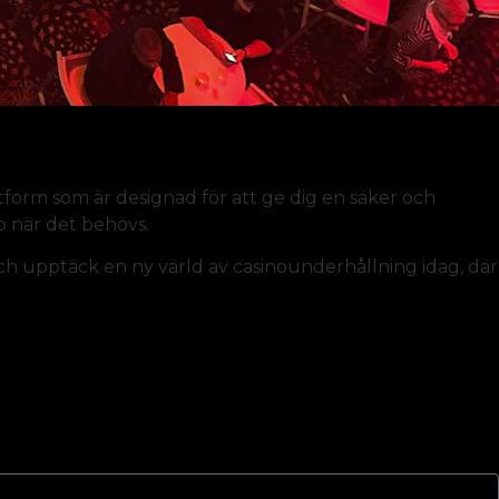
tform som är designad för att ge dig en säker och
p när det behövs.
t och upptäck en ny värld av casinounderhållning idag, där