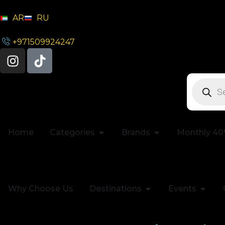
AR
RU
+971509924247
Home
Categories
Brands
Monthly 40
Why Choose Us
Destinations
Events