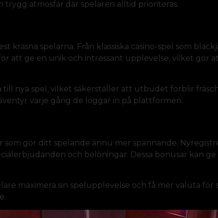
trygg atmosfär där spelaren alltid prioriteras.
mest kräsna spelarna. Från klassiska casino-spel som black
för att ge en unik och intressant upplevelse, vilket gör a
ga till nya spel, vilket säkerställer att utbudet förblir
äventyr varje gång de loggar in på plattformen.
r som gör ditt spelande ännu mer spännande. Nyregistre
alerbjudanden och belöningar. Dessa bonusar kan ge extr
 maximera sin spelupplevelse och få mer valuta för sina i
e.